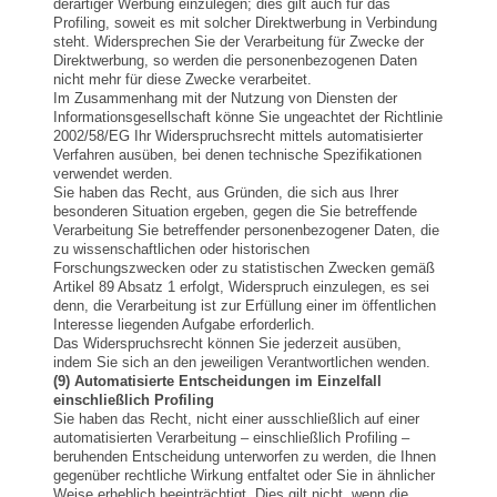
derartiger Werbung einzulegen; dies gilt auch für das
Profiling, soweit es mit solcher Direktwerbung in Verbindung
steht. Widersprechen Sie der Verarbeitung für Zwecke der
Direktwerbung, so werden die personenbezogenen Daten
nicht mehr für diese Zwecke verarbeitet.
Im Zusammenhang mit der Nutzung von Diensten der
Informationsgesellschaft könne Sie ungeachtet der Richtlinie
2002/58/EG Ihr Widerspruchsrecht mittels automatisierter
Verfahren ausüben, bei denen technische Spezifikationen
verwendet werden.
Sie haben das Recht, aus Gründen, die sich aus Ihrer
besonderen Situation ergeben, gegen die Sie betreffende
Verarbeitung Sie betreffender personenbezogener Daten, die
zu wissenschaftlichen oder historischen
Forschungszwecken oder zu statistischen Zwecken gemäß
Artikel 89 Absatz 1 erfolgt, Widerspruch einzulegen, es sei
denn, die Verarbeitung ist zur Erfüllung einer im öffentlichen
Interesse liegenden Aufgabe erforderlich.
Das Widerspruchsrecht können Sie jederzeit ausüben,
indem Sie sich an den jeweiligen Verantwortlichen wenden.
(9) Automatisierte Entscheidungen im Einzelfall
einschließlich Profiling
Sie haben das Recht, nicht einer ausschließlich auf einer
automatisierten Verarbeitung – einschließlich Profiling –
beruhenden Entscheidung unterworfen zu werden, die Ihnen
gegenüber rechtliche Wirkung entfaltet oder Sie in ähnlicher
Weise erheblich beeinträchtigt. Dies gilt nicht, wenn die